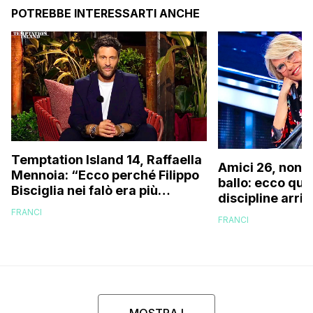
POTREBBE INTERESSARTI ANCHE
Temptation Island 14, Raffaella
Amici 26, non s
Mennoia: “Ecco perché Filippo
ballo: ecco qua
Bisciglia nei falò era più
discipline arri
coinvolto del solito”
scuola!
FRANCI
FRANCI
MOSTRA I