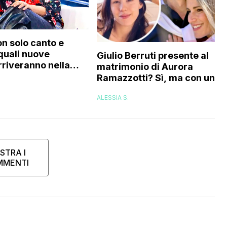
on solo canto e
 quali nuove
Giulio Berruti presente al
rriveranno nella
matrimonio di Aurora
Ramazzotti? Sì, ma con un
compromesso: ecco quale
ALESSIA S.
sarebbe
STRA I
MMENTI