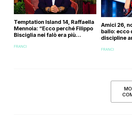
Temptation Island 14, Raffaella
Amici 26, n
Mennoia: “Ecco perché Filippo
ballo: ecco
Bisciglia nei falò era più
discipline a
coinvolto del solito”
scuola!
FRANCI
FRANCI
MO
CO