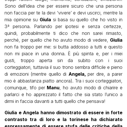
Sono dell’idea che per essere sicuro che una persona
non faccia per te la devi ‘vivere’ e devi uscirci, mentre la
mia opinione su
Giula
si basa su quello che ho visto in
3ª persona. Parlando per ipotesi e senza certezze,
quindi, probabilmente ti dico che non sarei rimasto,
perché, per quello che ho avuto modo di vedere,
Giulia
non fa troppo per me: si butta addosso a tutti e questo
non mi piace in una donna. È più spinta e, per i miei
gusti, troppo aperta sin da subito con i suoi
corteggiatori, tuttavia il suo trono sembra difficile e pieno
di emozioni (mentre quello di
Angela,
per dire, a parer
mio è abbastanza piatto ancora). Tra i suoi corteggiatori,
comunque, tifo per
Manu
, ho avuto modo di chiarire e
parlarci e ho apprezzato il fatto che sia stato l’unico a
dirmi in faccia davanti a tutti quello che pensava!
Giulia e Angela hanno dimostrato di essere in forte
contrasto tra di loro e la torinese ha dichiarato
espressamente di essere stufa delle critiche della