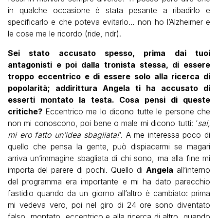
in qualche occasione è stata pesante a ribadirlo e
specificarlo e che poteva evitarlo… non ho l’Alzheimer e
le cose me le ricordo (ride, ndr).
Sei stato accusato spesso, prima dai tuoi
antagonisti e poi dalla tronista stessa, di essere
troppo eccentrico e di essere solo alla ricerca di
popolarità; addirittura Angela ti ha accusato di
esserti montato la testa. Cosa pensi di queste
critiche?
Eccentrico me lo dicono tutte le persone che
non mi conoscono, poi bene o male mi dicono tutti: ‘
sai,
mi ero fatto un’idea sbagliata!
‘. A me interessa poco di
quello che pensa la gente, può dispiacermi se magari
arriva un’immagine sbagliata di chi sono, ma alla fine mi
importa del parere di pochi. Quello di
Angela
all’interno
del programma era importante e mi ha dato parecchio
fastidio quando da un giorno all’altro è cambiato: prima
mi vedeva vero, poi nel giro di 24 ore sono diventato
falso, montato, eccentrico e alla ricerca di altro, quando