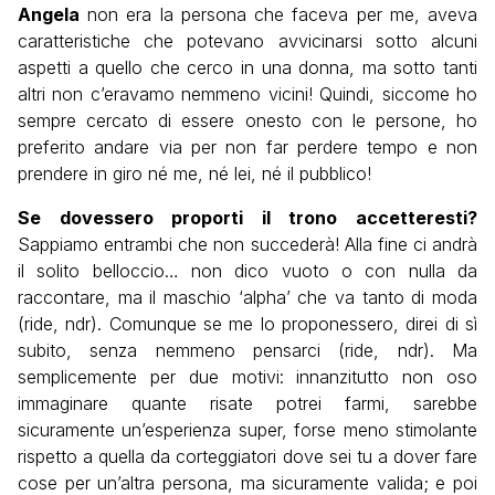
Angela
non era la persona che faceva per me, aveva
caratteristiche che potevano avvicinarsi sotto alcuni
aspetti a quello che cerco in una donna, ma sotto tanti
altri non c’eravamo nemmeno vicini! Quindi, siccome ho
sempre cercato di essere onesto con le persone, ho
preferito andare via per non far perdere tempo e non
prendere in giro né me, né lei, né il pubblico!
Se dovessero proporti il trono accetteresti?
Sappiamo entrambi che non succederà! Alla fine ci andrà
il solito belloccio… non dico vuoto o con nulla da
raccontare, ma il maschio ‘alpha’ che va tanto di moda
(ride, ndr). Comunque se me lo proponessero, direi di sì
subito, senza nemmeno pensarci (ride, ndr). Ma
semplicemente per due motivi: innanzitutto non oso
immaginare quante risate potrei farmi, sarebbe
sicuramente un’esperienza super, forse meno stimolante
rispetto a quella da corteggiatori dove sei tu a dover fare
cose per un’altra persona, ma sicuramente valida; e poi