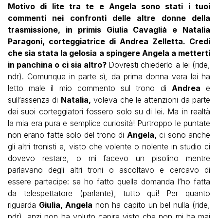
Motivo di lite tra te e Angela sono stati i tuoi
commenti nei confronti delle altre donne della
trasmissione, in primis Giulia Cavaglià e Natalia
Paragoni, corteggiatrice di Andrea Zelletta. Credi
che sia stata la gelosia a spingere Angela a metterti
in panchina o ci sia altro?
Dovresti chiederlo a lei (ride,
ndr). Comunque in parte sì, da prima donna vera lei ha
letto male il mio commento sul trono di
Andrea
e
sull’assenza di
Natalia,
voleva che le attenzioni da parte
dei suoi corteggiatori fossero solo su di lei. Ma in realtà
la mia era pura e semplice curiosità! Purtroppo le puntate
non erano fatte solo del trono di
Angela,
ci sono anche
gli altri tronisti e, visto che volente o nolente in studio ci
dovevo restare, o mi facevo un pisolino mentre
parlavano degli altri troni o ascoltavo e cercavo di
essere partecipe: se ho fatto quella domanda l’ho fatta
da telespettatore (parlante), tutto qui! Per quanto
riguarda
Giulia, Angela
non ha capito un bel nulla (ride,
ndr), anzi non ha voluto capire visto che non mi ha mai