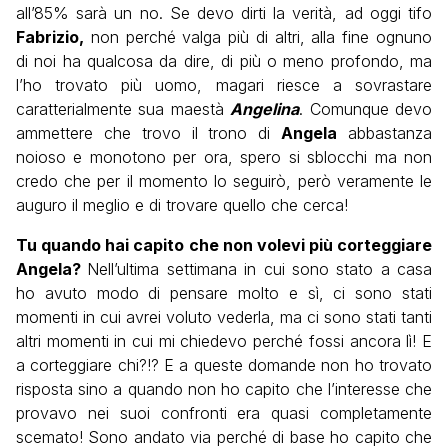
all’85% sarà un no. Se devo dirti la verità, ad oggi tifo
Fabrizio,
non perché valga più di altri, alla fine ognuno
di noi ha qualcosa da dire, di più o meno profondo, ma
l’ho trovato più uomo, magari riesce a sovrastare
caratterialmente sua maestà
Angelina
. Comunque devo
ammettere che trovo il trono di
Angela
abbastanza
noioso e monotono per ora, spero si sblocchi ma non
credo che per il momento lo seguirò, però veramente le
auguro il meglio e di trovare quello che cerca!
Tu quando hai capito che non volevi più corteggiare
Angela?
Nell’ultima settimana in cui sono stato a casa
ho avuto modo di pensare molto e sì, ci sono stati
momenti in cui avrei voluto vederla, ma ci sono stati tanti
altri momenti in cui mi chiedevo perché fossi ancora lì! E
a corteggiare chi?!? E a queste domande non ho trovato
risposta sino a quando non ho capito che l’interesse che
provavo nei suoi confronti era quasi completamente
scemato! Sono andato via perché di base ho capito che