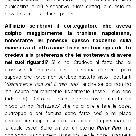
qualcosina in più e scoprivo nuovi dettagli e questo mi
dava lo stimolo a stare lì per lei.
All’inizio sembravi il corteggiatore che aveva
colpito maggiormente la tronista napoletana,
nonostante lei ponesse spesso l’accento sulla
mancanza di attrazione fisica nei tuoi riguardi. Tu
credevi alla preferenza che lei sosteneva di avere
nei tuoi riguardi?
Sì e no! Credevo al fatto che lei
provasse dell’interesse per la persona che ero, però
sapevo che forse non sarebbe bastato visto i costanti
‘
fisicamente non sei il mio tipo
‘, anche se poi non ho
mai capito chi realmente fisicamente fosse il suo tipo
(ride, ndr). Detto ciò, credo che lei fosse attratta dal
modo un po’ ‘schizzato’ che ho di dire e fare le cose,
purtroppo e per fortuna sono fatto così e mi piace
cercare di strappare sempre un sorriso alla persona con
la quale esco! Sono un po’ un eterno
Peter Pan
, ma
non sono un completo immaturo, per le cose importanti