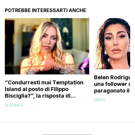
POTREBBE INTERESSARTI ANCHE
Belen Rodrigue
“Condurresti mai Temptation
una follower c
Island al posto di Filippo
paragonato il 
Bisciglia?”, la risposta di
compagno all’e
GIUSY
Karina Cascella: “Andrei di
Stefano De Mar
ALESSIA S.
corsa, l’unico problema è
che…”