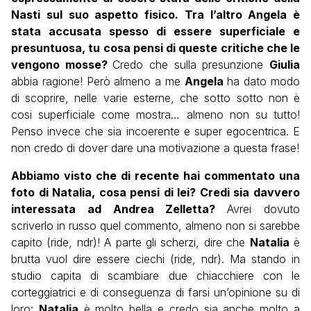
Nasti sul suo aspetto fisico. Tra l’altro Angela è
stata accusata spesso di essere superficiale e
presuntuosa, tu cosa pensi di queste critiche che le
vengono mosse?
Credo che sulla presunzione
Giulia
abbia ragione! Però almeno a me
Angela
ha dato modo
di scoprire, nelle varie esterne, che sotto sotto non è
cosi superficiale come mostra… almeno non su tutto!
Penso invece che sia incoerente e super egocentrica. E
non credo di dover dare una motivazione a questa frase!
Abbiamo visto che di recente hai commentato una
foto di Natalia, cosa pensi di lei? Credi sia davvero
interessata ad Andrea Zelletta?
Avrei dovuto
scriverlo in russo quel commento, almeno non si sarebbe
capito (ride, ndr)! A parte gli scherzi, dire che
Natalia
è
brutta vuol dire essere ciechi (ride, ndr). Ma stando in
studio capita di scambiare due chiacchiere con le
corteggiatrici e di conseguenza di farsi un’opinione su di
loro:
Natalia
è molto bella e credo sia anche molto a