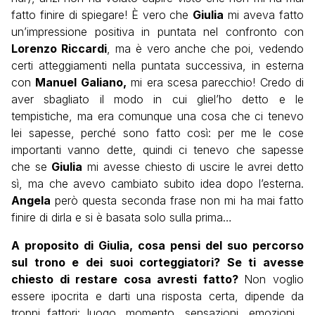
fatto finire di spiegare! È vero che
Giulia
mi aveva fatto
un’impressione positiva in puntata nel confronto con
Lorenzo Riccardi
, ma è vero anche che poi, vedendo
certi atteggiamenti nella puntata successiva, in esterna
con
Manuel Galiano,
mi era scesa parecchio! Credo di
aver sbagliato il modo in cui gliel’ho detto e le
tempistiche, ma era comunque una cosa che ci tenevo
lei sapesse, perché sono fatto così: per me le cose
importanti vanno dette, quindi ci tenevo che sapesse
che se
Giulia
mi avesse chiesto di uscire le avrei detto
sì, ma che avevo cambiato subito idea dopo l’esterna.
Angela
però questa seconda frase non mi ha mai fatto
finire di dirla e si è basata solo sulla prima…
A proposito di Giulia, cosa pensi del suo percorso
sul trono e dei suoi corteggiatori? Se ti avesse
chiesto di restare cosa avresti fatto?
Non voglio
essere ipocrita e darti una risposta certa, dipende da
troppi fattori: luogo, momento, sensazioni, emozioni…