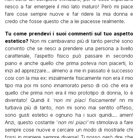
riesco a far emergere il mio lato maturo! Però mi piace
fare cose sempre nuove e far ridere la mia donna e
credo che fosse questo che a lei piacesse realmente.
Tu come prendevi i suoi commenti sul tuo aspetto
estetico?
Non mi cambiavano più di tanto perché sono
convinto che se riesci a prendere una persona a livello
caratteriale, l’aspetto fisico può passare in secondo
piano e anche quello che prima poteva non piacerti, lo
inizi ad apprezzare… almeno a me in passato è successo
cosi con la mia ex: inizialmente fisicamente non era il mio
tipo ma poi mi sono innamorato perso di ciò che era e
quello che prima non era il mio prototipo di donna, lo è
diventato! Quindi il
‘non mi piaci fisicamente
‘ nn mi
turbava più di tanto, non mi sono mai sentito offeso,
sono gusti estetici e ognuno ha i suoi quindi…. amen!
Anzi, questo costante ‘
non mi piaci’
mi stimolava a fare
sempre cose nuove e cercare un modo di mostrarle chi
fossi in maniere sempre diverse! Ti posso però dire che