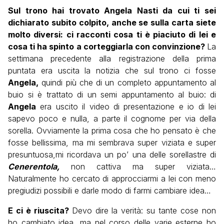
Sul trono hai trovato Angela Nasti da cui ti sei
dichiarato subito colpito, anche se sulla carta siete
molto diversi: ci racconti cosa ti è piaciuto di lei e
cosa ti ha spinto a corteggiarla con convinzione?
La
settimana precedente alla registrazione della prima
puntata era uscita la notizia che sul trono ci fosse
Angela,
quindi più che di un completo appuntamento al
buio si è trattato di un semi appuntamento al buio: di
Angela
era uscito il video di presentazione e io di lei
sapevo poco e nulla, a parte il cognome per via della
sorella. Ovviamente la prima cosa che ho pensato è che
fosse bellissima, ma mi sembrava super viziata e super
presuntuosa,mi ricordava un po’ una delle sorellastre di
Cenerentola,
non cattiva ma super viziata…
Naturalmente ho cercato di approcciarmi a lei con meno
pregiudizi possibili e darle modo di farmi cambiare idea…
E ci è riuscita?
Devo dire la verità: su tante cose non
ho cambiato idea, ma nel corso delle varie esterne ho