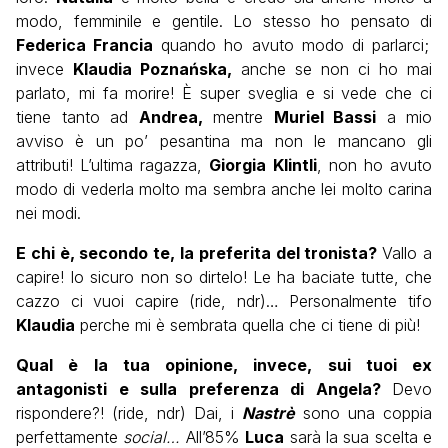
modo, femminile e gentile. Lo stesso ho pensato di
Federica Francia
quando ho avuto modo di parlarci;
invece
Klaudia Poznańska,
anche se non ci ho mai
parlato, mi fa morire! È super sveglia e si vede che ci
tiene tanto ad
Andrea,
mentre
Muriel Bassi
a mio
avviso è un po’ pesantina ma non le mancano gli
attributi! L’ultima ragazza,
Giorgia Klintli
, non ho avuto
modo di vederla molto ma sembra anche lei molto carina
nei modi.
E chi è, secondo te, la preferita del tronista?
Vallo a
capire! Io sicuro non so dirtelo! Le ha baciate tutte, che
cazzo ci vuoi capire (ride, ndr)… Personalmente tifo
Klaudia
perche mi è sembrata quella che ci tiene di più!
Qual è la tua opinione, invece, sui tuoi ex
antagonisti e sulla preferenza di Angela?
Devo
rispondere?! (ride, ndr) Dai, i
Nastrè
sono una coppia
perfettamente
social…
All’85%
Luca
sarà la sua scelta e