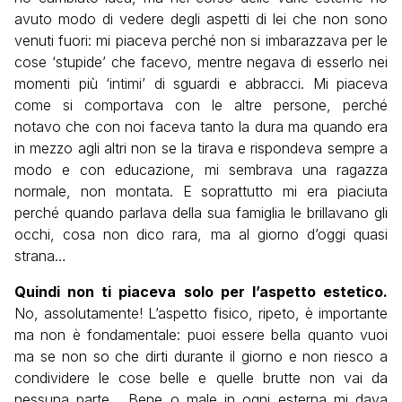
avuto modo di vedere degli aspetti di lei che non sono
venuti fuori: mi piaceva perché non si imbarazzava per le
cose ‘stupide’ che facevo, mentre negava di esserlo nei
momenti più ‘intimi’ di sguardi e abbracci. Mi piaceva
come si comportava con le altre persone, perché
notavo che con noi faceva tanto la dura ma quando era
in mezzo agli altri non se la tirava e rispondeva sempre a
modo e con educazione, mi sembrava una ragazza
normale, non montata. E soprattutto mi era piaciuta
perché quando parlava della sua famiglia le brillavano gli
occhi, cosa non dico rara, ma al giorno d’oggi quasi
strana…
Quindi non ti piaceva solo per l’aspetto estetico.
No, assolutamente! L’aspetto fisico, ripeto, è importante
ma non è fondamentale: puoi essere bella quanto vuoi
ma se non so che dirti durante il giorno e non riesco a
condividere le cose belle e quelle brutte non vai da
nessuna parte… Bene o male in ogni esterna mi dava