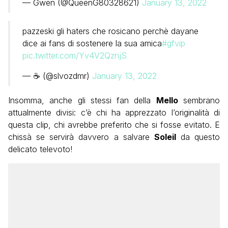
— Gwen (@QueenG80328621)
January 13, 2022
pazzeski gli haters che rosicano perchè dayane
dice ai fans di sostenere la sua amica
#gfvip
pic.twitter.com/Yv4V2QznjS
— ☕️ (@slvozdmr)
January 13, 2022
Insomma, anche gli stessi fan della
Mello
sembrano
attualmente divisi: c’è chi ha apprezzato l’originalità di
questa clip, chi avrebbe preferito che si fosse evitato. E
chissà se servirà davvero a salvare
Soleil
da questo
delicato televoto!