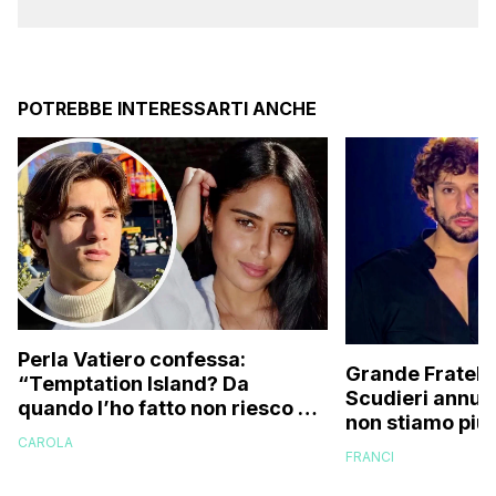
POTREBBE INTERESSARTI ANCHE
Perla Vatiero confessa:
Grande Fratello
“Temptation Island? Da
Scudieri annunc
quando l’ho fatto non riesco più
non stiamo più 
a guardarlo perché…”
CAROLA
cose non stava
FRANCI
e…”