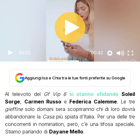
00:00
00:43
Aggiungi Isa e Chia tra le tue fonti preferite su Google
Al televoto del
Gf Vip 6
si stanno sfidando
Soleil
Sorge
,
Carmen Russo
e
Federica Calemme
. Le tre
gieffine
solo domani sera scopriranno chi di loro dovrà
abbandonare la
Casa
più spiata d’Italia. Per una delle tre
concorrenti in nomination, però, c’è una tifosa speciale.
Stiamo parlando di
Dayane Mello
.