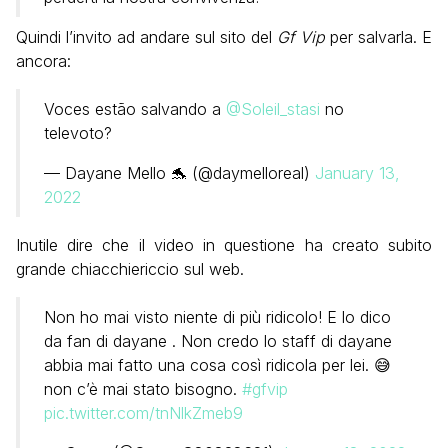
Quindi l’invito ad andare sul sito del
Gf Vip
per salvarla. E
ancora:
Voces estão salvando a
@Soleil_stasi
no
televoto?
— Dayane Mello 🐬 (@daymelloreal)
January 13,
2022
Inutile dire che il video in questione ha creato subito
grande chiacchiericcio sul web.
Non ho mai visto niente di più ridicolo! E lo dico
da fan di dayane . Non credo lo staff di dayane
abbia mai fatto una cosa così ridicola per lei. 😅
non c’è mai stato bisogno.
#gfvip
pic.twitter.com/tnNlkZmeb9