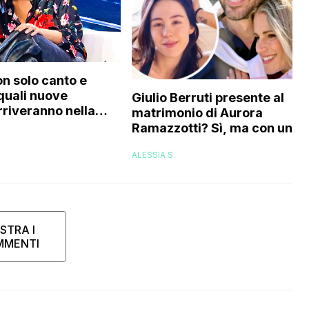
on solo canto e
 quali nuove
Giulio Berruti presente al
rriveranno nella
matrimonio di Aurora
Ramazzotti? Sì, ma con un
compromesso: ecco quale
ALESSIA S.
sarebbe
STRA I
MMENTI