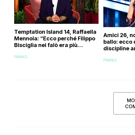
Temptation Island 14, Raffaella
Amici 26, n
Mennoia: “Ecco perché Filippo
ballo: ecco
Bisciglia nei falò era più
discipline a
coinvolto del solito”
scuola!
FRANCI
FRANCI
MO
CO