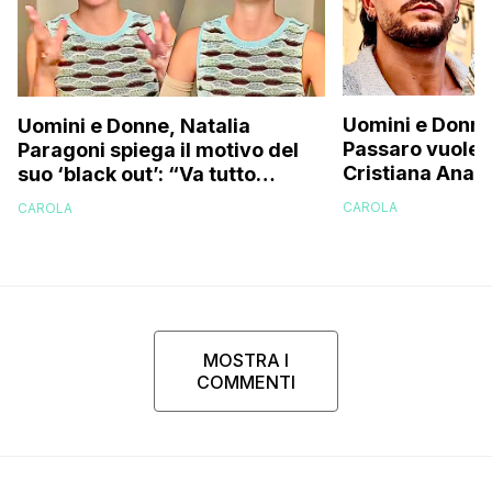
Uomini e Donne
Uomini e Donne, Natalia
Passaro vuole r
Paragoni spiega il motivo del
Cristiana Anani
suo ‘black out’: “Va tutto
corteggiatore i
benissimo ma…”
CAROLA
CAROLA
svela la verità
MOSTRA I
COMMENTI