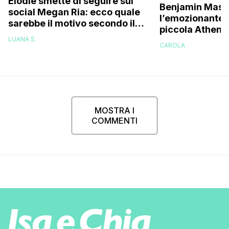
Elodie smette di seguire sui
Benjamin Masc
social Megan Ria: ecco quale
l’emozionante v
sarebbe il motivo secondo il
piccola Athena
web (e c’entra Franceska)
una figlia, pen
LUANA S.
CAROLA
essere capace
MOSTRA I
COMMENTI