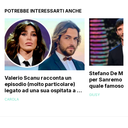
POTREBBE INTERESSARTI ANCHE
Stefano De Mart
Valerio Scanu racconta un
per Sanremo 2
episodio (molto particolare)
quale famoso c
legato ad una sua ospitata a Le
relativo entour
GIUSY
Iene mai andata in onda: “Belen
paparazzato
CAROLA
Rodriguez ha smesso di
rispondermi al telefono”