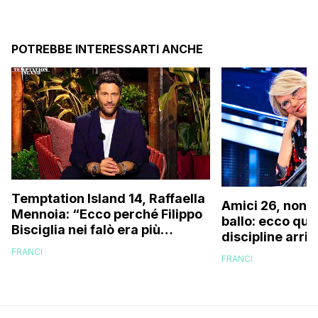
POTREBBE INTERESSARTI ANCHE
Temptation Island 14, Raffaella
Amici 26, non s
Mennoia: “Ecco perché Filippo
ballo: ecco qua
Bisciglia nei falò era più
discipline arri
coinvolto del solito”
scuola!
FRANCI
FRANCI