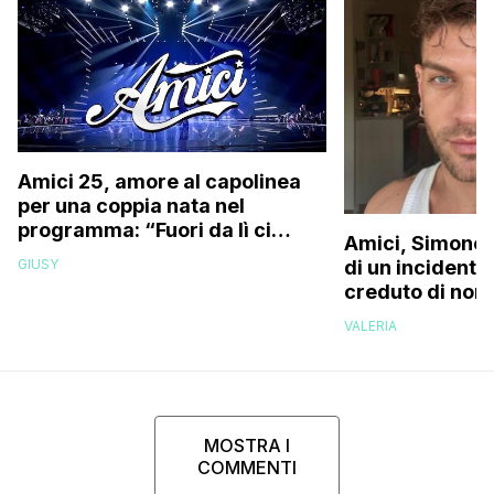
Amici 25, amore al capolinea
per una coppia nata nel
programma: “Fuori da lì ci
Amici, Simone 
siamo resi conto che…”
GIUSY
di un incidente
creduto di non 
più la mia fami
VALERIA
MOSTRA I
COMMENTI