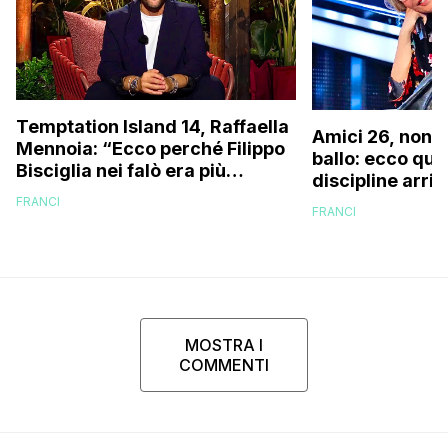
Temptation Island 14, Raffaella
Amici 26, non s
Mennoia: “Ecco perché Filippo
ballo: ecco qua
Bisciglia nei falò era più
discipline arri
coinvolto del solito”
scuola!
FRANCI
FRANCI
MOSTRA I
COMMENTI