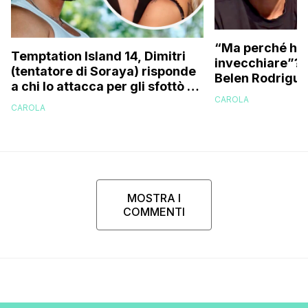
“Ma perché hai
Temptation Island 14, Dimitri
invecchiare”? L
(tentatore di Soraya) risponde
Belen Rodriguez
a chi lo attacca per gli sfottò a
Cristian sull’argomento
CAROLA
CAROLA
‘Spiderman’
MOSTRA I
COMMENTI