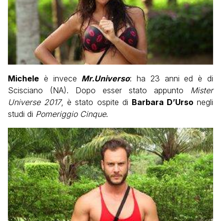
Michele
è invece
Mr.Universo
: ha 23 anni ed è di
Scisciano (NA). Dopo esser stato appunto
Mister
Universe 2017
, è stato ospite di
Barbara D’Urso
negli
studi di
Pomeriggio Cinque
.