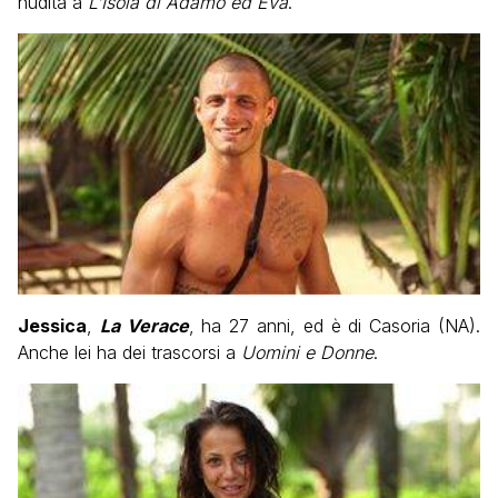
nudità a
L’Isola di Adamo ed Eva
.
Jessica
,
La Verace
, ha 27 anni, ed è di Casoria (NA).
Anche lei ha dei trascorsi a
Uomini e Donne
.