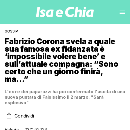
GOSSIP
Fabrizio Corona svela a quale
sua famosa ex fidanzata è
‘impossibile volere bene’ e
sull’attuale compagna: “Sono
certo che un giorno finirà,
ma…”
L'ex re dei paparazzi ha poi confermato l'uscita di una
nuova puntata di Falsissimo il 2 marzo: "Sarà
esplosiva"
Condividi
Valeria
23/02/2026