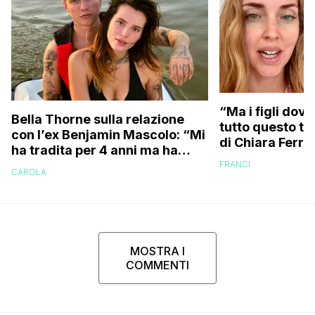
“Ma i figli dove
Bella Thorne sulla relazione
tutto questo te
con l’ex Benjamin Mascolo: “Mi
di Chiara Ferra
ha tradita per 4 anni ma ha
risponde anche 
sostenuto che non contava
FRANCI
essere ingrass
CAROLA
perché…”
MOSTRA I
COMMENTI