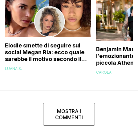
Elodie smette di seguire sui
Benjamin Masc
social Megan Ria: ecco quale
l’emozionante v
sarebbe il motivo secondo il
piccola Athena
web (e c’entra Franceska)
una figlia, pen
LUANA S.
CAROLA
essere capace
MOSTRA I
COMMENTI