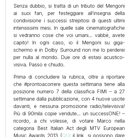
Senza dubbio, si tratta di un tributo del Mengoni
ai suoi fan, per festeggiare all’insegna della
condivisione i successi strepitosi di questi ultimi
intensissimi mesi. In quelle sale cinematografiche
si vedranno cose che voi umani… vabbè, avete
capito! In ogni caso, io il Mengoni su giga-
schermo e in Dolby Surround non me lo perderei
per nulla al mondo. Due ore di estasi acustico-
visiva. Passo e chiudo.
Prima di concludere la rubrica, oltre a riportare
che #prontoacorrere questa settimana tiene alla
posizione numero 7 della classifica FIMI – a 27
settimane dalla pubblicazione, con 4 nuove uscite
davanti, e nessuna promozione radio/televisiva!
Più di 90mila copie vendute… un successONE! –
ricordo, a chi volesse, di votare Marco nella
categoria Best Italian Act degli MTV European
Music Awards 2013 (
QUI
il link, si possono dare