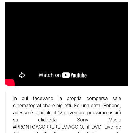
In cui facevano la propria comparsa sale
cinematografiche e biglietti. Ed una data. Ebbene,
adesso è ufficiale: il 12 novembre prossimo uscirà
su etichetta Sony Music
#PRONTOACORREREILVIAGGIO, il DVD Live de