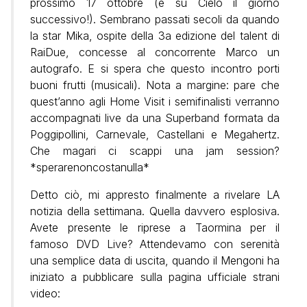
prossimo 17 ottobre (e su Cielo il giorno
successivo!). Sembrano passati secoli da quando
la star Mika, ospite della 3a edizione del talent di
RaiDue, concesse al concorrente Marco un
autografo. E si spera che questo incontro porti
buoni frutti (musicali). Nota a margine: pare che
quest’anno agli Home Visit i semifinalisti verranno
accompagnati live da una Superband formata da
Poggipollini, Carnevale, Castellani e Megahertz.
Che magari ci scappi una jam session?
*sperarenoncostanulla*
Detto ciò, mi appresto finalmente a rivelare LA
notizia della settimana. Quella davvero esplosiva.
Avete presente le riprese a Taormina per il
famoso DVD Live? Attendevamo con serenità
una semplice data di uscita, quando il Mengoni ha
iniziato a pubblicare sulla pagina ufficiale strani
video: