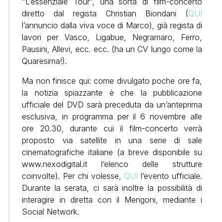
“L’essenziale Tour”, una sorta di film-concerto
diretto dal regista Christian Biondani (
QUI
l’annuncio dalla viva voce di Marco), già regista di
lavori per Vasco, Ligabue, Negramaro, Ferro,
Pausini, Allevi, ecc. ecc. (ha un CV lungo come la
Quaresima!).
Ma non finisce qui: come divulgato poche ore fa,
la notizia spiazzante è che la pubblicazione
ufficiale del DVD sarà preceduta da un’anteprima
esclusiva, in programma per il 6 novembre alle
ore 20.30, durante cui il film-concerto verrà
proposto via satellite in una serie di sale
cinematografiche italiane (a breve disponibile su
www.nexodigital.it l’elenco delle strutture
coinvolte). Per chi volesse,
QUI
l’evento ufficiale.
Durante la serata, ci sarà inoltre la possibilità di
interagire in diretta con il Mengoni, mediante i
Social Network.