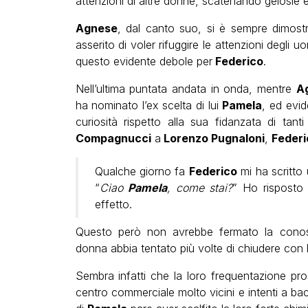
attenzioni di altre donne, scatenando gelosie e 
Agnese
, dal canto suo, si è sempre dimost
asserito di voler rifuggire le attenzioni degli
questo evidente debole per
Federico
.
Nell’ultima puntata andata in onda, mentre
A
ha nominato l’ex scelta di lui
Pamela
, ed evid
curiosità rispetto alla sua fidanzata di tan
Compagnucci
a
Lorenzo Pugnaloni
,
Federi
Qualche giorno fa
Federico
mi ha scritto 
“
Ciao
Pamela
, come stai?
” Ho risposto
effetto.
Questo però non avrebbe fermato la con
donna abbia tentato più volte di chiudere con 
Sembra infatti che la loro frequentazione pro
centro commerciale molto vicini e intenti a b