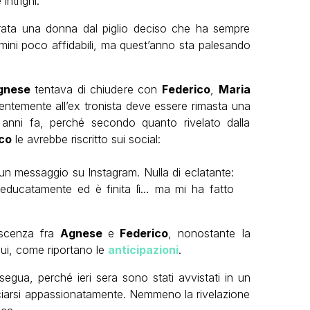
intrighi.
rata una donna dal piglio deciso che ha sempre
 uomini poco affidabili, ma quest’anno sta palesando
gnese
tentava di chiudere con
Federico
,
Maria
entemente all’ex tronista deve essere rimasta una
ti anni fa, perché secondo quanto rivelato dalla
co
le avrebbe riscritto sui social:
un messaggio su Instagram. Nulla di eclatante:
 educatamente ed è finita lì… ma mi ha fatto
oscenza fra
Agnese
e
Federico
, nonostante la
lui, come riportano le
anticipazioni
.
segua, perché ieri sera sono stati avvistati in un
aciarsi appassionatamente. Nemmeno la rivelazione