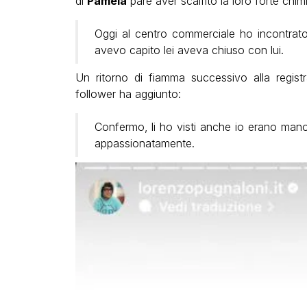
di
Pamela
pare aver scalfito la loro forte chim
Oggi al centro commerciale ho incontra
avevo capito lei aveva chiuso con lui.
Un ritorno di fiamma successivo alla registr
follower ha aggiunto:
Confermo, li ho visti anche io erano man
appassionatamente.