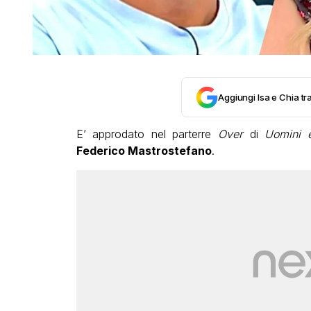
Aggiungi Isa e Chia tra
E’ approdato nel parterre
Over
di
Uomini 
Federico Mastrostefano
.