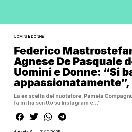
UOMINI E DONNE
Federico Mastrostefa
Agnese De Pasquale do
Uomini e Donne: “Si 
appassionatamente”, 
La ex scelta del nuotatore, Pamela Compagnuc
fa mi ha scritto su Instagram e…”
Alessia S.
21/10/2025