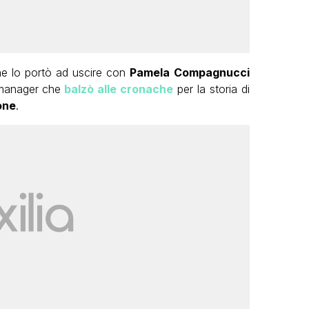
he lo portò ad uscire con
Pamela Compagnucci
 manager che
balzò alle cronache
per la storia di
one
.