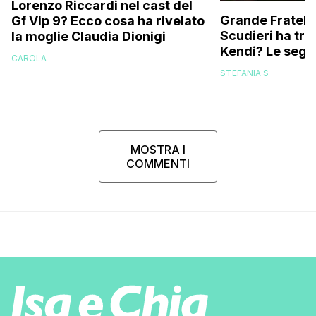
Lorenzo Riccardi nel cast del
Grande Fratello
Gf Vip 9? Ecco cosa ha rivelato
Scudieri ha tra
la moglie Claudia Dionigi
Kendi? Le segna
CAROLA
replica dell’ex 
STEFANIA S
MOSTRA I
COMMENTI