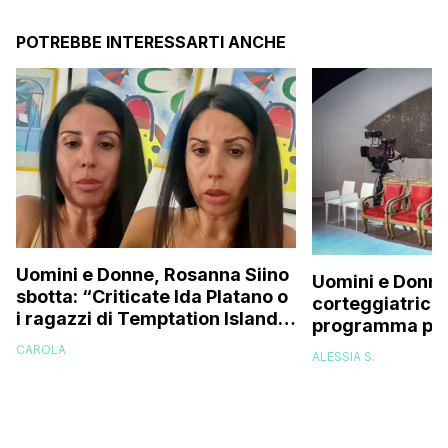
POTREBBE INTERESSARTI ANCHE
Uomini e Donne, Rosanna Siino
Uomini e Donne
sbotta: “Criticate Ida Platano o
corteggiatrice:
i ragazzi di Temptation Island
programma pres
perché vi rode il cul* che…”
e mi riempirono 
CAROLA
ALESSIA S.
presi talmente