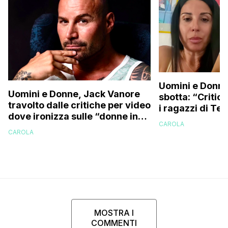
Uomini e Donne
Uomini e Donne, Jack Vanore
sbotta: “Critica
travolto dalle critiche per video
i ragazzi di Te
dove ironizza sulle “donne in
perché vi rode 
CAROLA
perizoma su internet”
CAROLA
MOSTRA I
COMMENTI