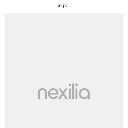
un pò..’