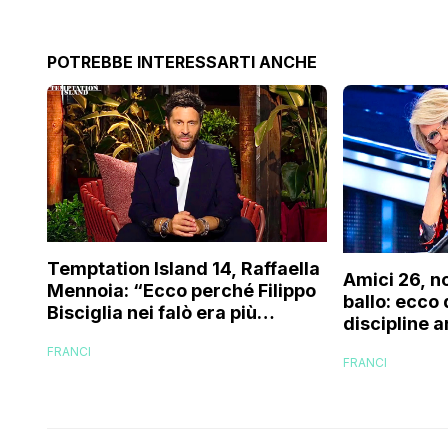
POTREBBE INTERESSARTI ANCHE
Temptation Island 14, Raffaella
Amici 26, n
Mennoia: “Ecco perché Filippo
ballo: ecco
Bisciglia nei falò era più
discipline a
coinvolto del solito”
scuola!
FRANCI
FRANCI