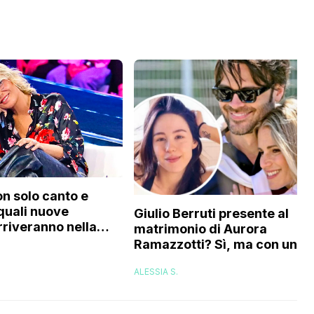
on solo canto e
 quali nuove
Giulio Berruti presente al
rriveranno nella
matrimonio di Aurora
Ramazzotti? Sì, ma con un
compromesso: ecco quale
ALESSIA S.
sarebbe