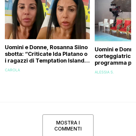
Uomini e Donne, Rosanna Siino
Uomini e Donne
sbotta: “Criticate Ida Platano o
corteggiatrice:
i ragazzi di Temptation Island
programma pres
perché vi rode il cul* che…”
e mi riempirono 
CAROLA
ALESSIA S.
presi talmente
MOSTRA I
COMMENTI