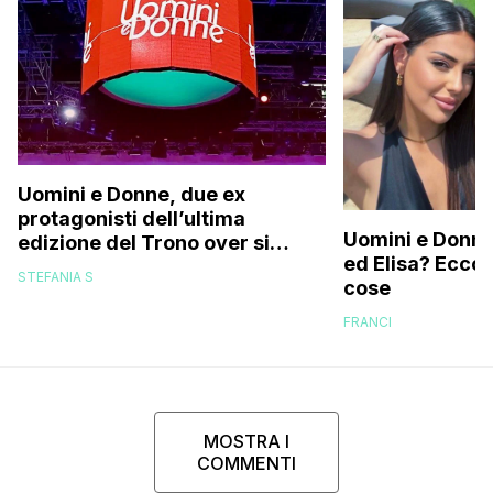
Uomini e Donne, due ex
protagonisti dell’ultima
Uomini e Donne,
edizione del Trono over si
ed Elisa? Ecco
stanno frequentando fuori dal
STEFANIA S
cose
programma: ecco chi sono
FRANCI
MOSTRA I
COMMENTI