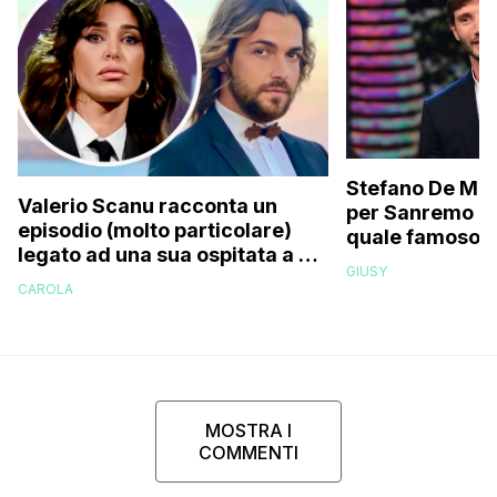
Stefano De Mart
Valerio Scanu racconta un
per Sanremo 2
episodio (molto particolare)
quale famoso c
legato ad una sua ospitata a Le
relativo entour
GIUSY
Iene mai andata in onda: “Belen
paparazzato
CAROLA
Rodriguez ha smesso di
rispondermi al telefono”
MOSTRA I
COMMENTI