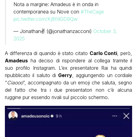
Nota a margine: Amadeus è in onda in
contemporanea su Nove con
#TheCage
pic.twitter.com/Kj8fdGD9Qw
— Jonathan✌ (@jonathanzacconi)
October 3,
2025
A differenza di quando è stato citato
Carlo Conti
, però,
Amadeus
ha deciso di rispondere al collega tramite il
suo profilo Instagram. L’ex presentatore Rai ha quindi
ripubblicato il saluto di
Gerry
, aggiungendo un cordiale
“
Ciaooo
”, accompagnato da un emoji che saluta, segno
del fatto che tra i due presentatori non c’è alcuna
ruggine pur essendo rivali sul piccolo schermo.