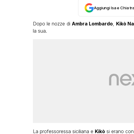
Aggiungi Isa e Chia tra
Dopo le nozze di
Ambra Lombardo
,
Kikò Nal
la sua.
La professoressa siciliana e
Kikò
si erano cono