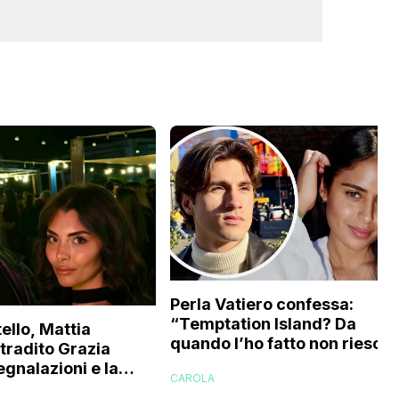
Perla Vatiero confessa:
“Temptation Island? Da
ello, Mattia
quando l’ho fatto non riesco 
 tradito Grazia
a guardarlo perché…”
egnalazioni e la
CAROLA
’ex gieffina