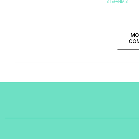
STEFANIA S
MO
CO