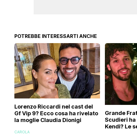
POTREBBE INTERESSARTI ANCHE
Lorenzo Riccardi nel cast del
Grande Frat
Gf Vip 9? Ecco cosa ha rivelato
Scudieri ha
la moglie Claudia Dionigi
Kendi? Le s
CAROLA
replica dell