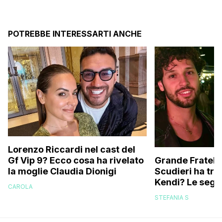
POTREBBE INTERESSARTI ANCHE
Lorenzo Riccardi nel cast del
Grande Fratello
Gf Vip 9? Ecco cosa ha rivelato
Scudieri ha tra
la moglie Claudia Dionigi
Kendi? Le segna
CAROLA
replica dell’ex 
STEFANIA S