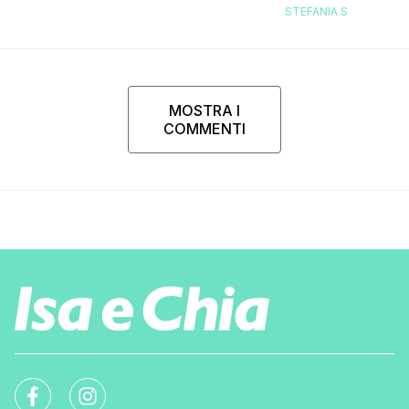
replica dell’ex 
STEFANIA S
MOSTRA I
COMMENTI