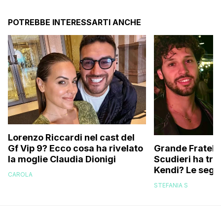
POTREBBE INTERESSARTI ANCHE
Lorenzo Riccardi nel cast del
Grande Fratello
Gf Vip 9? Ecco cosa ha rivelato
Scudieri ha tra
la moglie Claudia Dionigi
Kendi? Le segna
CAROLA
replica dell’ex 
STEFANIA S