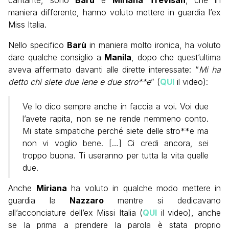
cantante, sono
Barù
e
Miriana Trevisan
, che in
maniera differente, hanno voluto mettere in guardia l’ex
Miss Italia.
Nello specifico
Barù
in maniera molto ironica, ha voluto
dare qualche consiglio a
Manila
, dopo che quest’ultima
aveva affermato davanti alle dirette interessate: “
Mi ha
detto chi siete due iene e due stro**e
” (
QUI
il video):
Ve lo dico sempre anche in faccia a voi. Voi due
l’avete rapita, non se ne rende nemmeno conto.
Mi state simpatiche perché siete delle stro**e ma
non vi voglio bene. […] Ci credi ancora, sei
troppo buona. Ti useranno per tutta la vita quelle
due.
Anche
Miriana
ha voluto in qualche modo mettere in
guardia la
Nazzaro
mentre si dedicavano
all’acconciature dell’ex Missi Italia (
QUI
il video), anche
se la prima a prendere la parola è stata proprio