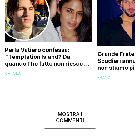
Perla Vatiero confessa:
Grande Fratello
“Temptation Island? Da
Scudieri annunc
quando l’ho fatto non riesco più
non stiamo più 
a guardarlo perché…”
CAROLA
cose non stava
FRANCI
e…”
MOSTRA I
COMMENTI