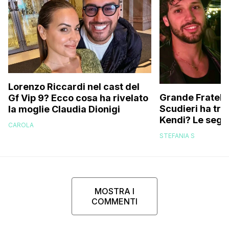
Lorenzo Riccardi nel cast del
Grande Fratello
Gf Vip 9? Ecco cosa ha rivelato
Scudieri ha tra
la moglie Claudia Dionigi
Kendi? Le segna
CAROLA
replica dell’ex 
STEFANIA S
MOSTRA I
COMMENTI