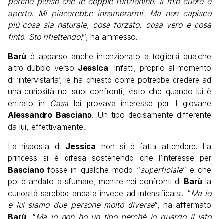
perché penso che le coppie funzionino.
Il mio cuore è
aperto. Mi piacerebbe innamorarmi. Ma non capisco
più cosa sia naturale, cosa forzato, cosa vero e cosa
finto. Sto riflettendo!
“, ha ammesso.
Barù
è apparso anche intenzionato a togliersi qualche
altro dubbio verso
Jessica
. Infatti, proprio al momento
di ‘intervistarla’, le ha chiesto come potrebbe credere ad
una curiosità nei suoi confronti, visto che quando lui è
entrato in
Casa
lei provava interesse per il giovane
Alessandro Basciano
. Un tipo decisamente differente
da lui, effettivamente.
La risposta di
Jessica
non si è fatta attendere. La
princess si è difesa sostenendo che l’interesse per
Basciano
fosse in qualche modo “
superficiale
” e che
poi è andato a sfumare, mentre nei confronti di
Barù
la
curiosità sarebbe andata invece ad intensificarsi. “
Ma io
e lui siamo due persone molto diverse
“, ha affermato
Barù
. “
Ma io n
on
ho
un
tipo
perché io guardo il lato