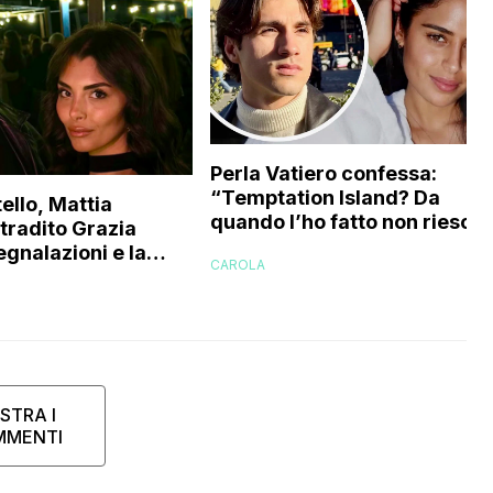
Perla Vatiero confessa:
“Temptation Island? Da
ello, Mattia
quando l’ho fatto non riesco 
 tradito Grazia
a guardarlo perché…”
egnalazioni e la
CAROLA
’ex gieffina
STRA I
MMENTI