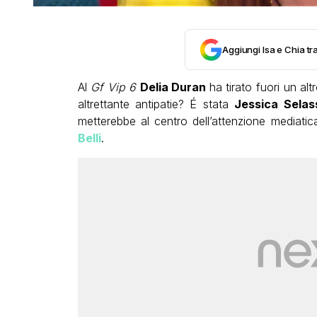
Aggiungi Isa e Chia tra
Al
Gf Vip 6
Delia Duran
ha tirato fuori un al
altrettante antipatie? É stata
Jessica Selas
metterebbe al centro dell’attenzione mediat
Belli
.