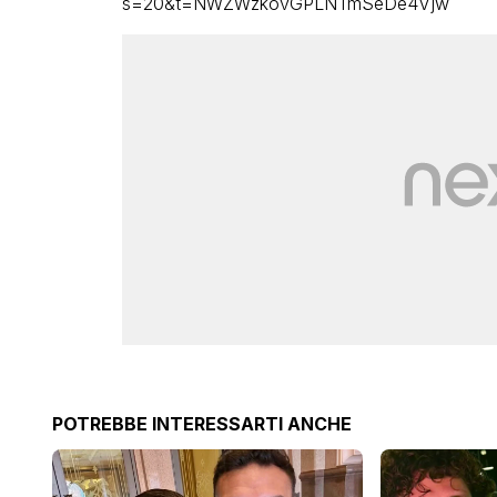
s=20&t=NWZWzkovGPLNTmSeDe4Vjw
POTREBBE INTERESSARTI ANCHE