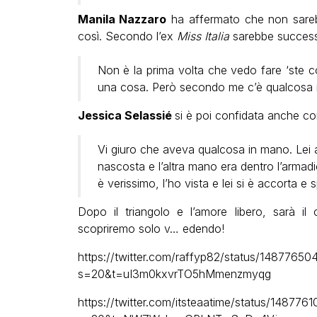
Manila Nazzaro
ha affermato che non sare
così. Secondo l’ex
Miss Italia
sarebbe successo
Non è la prima volta che vedo fare ‘ste c
una cosa. Però secondo me c’è qualcosa i
Jessica Selassié
si è poi confidata anche c
Vi giuro che aveva qualcosa in mano. Lei 
nascosta e l’altra mano era dentro l’armadi
è verissimo, l’ho vista e lei si è accorta e 
Dopo il triangolo e l’amore libero, sarà il
scopriremo solo v… edendo!
https://twitter.com/raffyp82/status/148776
s=20&t=uI3m0kxvrTO5hMmenzmyqg
https://twitter.com/itsteaatime/status/148776