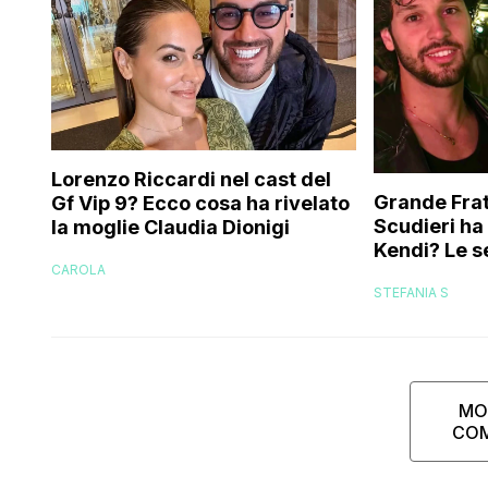
Lorenzo Riccardi nel cast del
Grande Frat
Gf Vip 9? Ecco cosa ha rivelato
Scudieri ha
la moglie Claudia Dionigi
Kendi? Le s
CAROLA
replica dell
STEFANIA S
MO
CO