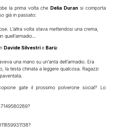
bbe la prima volta che
Delia Duran
si comporta
 già in passato:
ose. L’altra volta stava mettendosi una crema,
n quell’armadio…
on
Davide Silvestri
e
Barù
:
aveva una mano su un’anta dell’armadio. Era
o, la testa chinata a leggere qualcosa. Ragazzi
spaventata.
 copione gate il prossimo polverone social? Lo
5047149580289?
1011859931138?