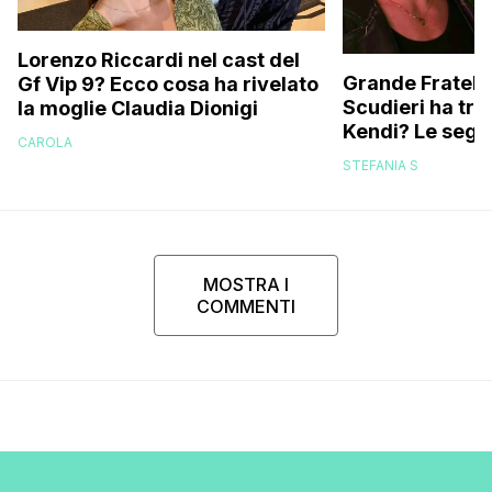
Lorenzo Riccardi nel cast del
Grande Fratello
Gf Vip 9? Ecco cosa ha rivelato
Scudieri ha tra
la moglie Claudia Dionigi
Kendi? Le segna
CAROLA
replica dell’ex 
STEFANIA S
MOSTRA I
COMMENTI