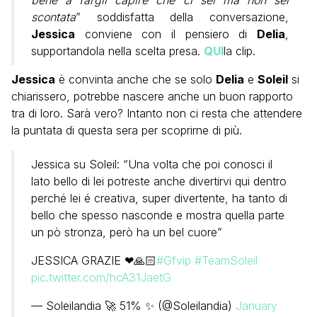
bene a fargli capire che ci sei ma non sei
scontata
” soddisfatta della conversazione,
Jessica
conviene con il pensiero di
Delia
,
supportandola nella scelta presa.
QUI
la clip.
Jessica
è convinta anche che se solo
Delia
e
Soleil
si
chiarissero, potrebbe nascere anche un buon rapporto
tra di loro. Sarà vero? Intanto non ci resta che attendere
la puntata di questa sera per scoprirne di più.
Jessica su Soleil: “Una volta che poi conosci il
lato bello di lei potreste anche divertirvi qui dentro
perché lei é creativa, super divertente, ha tanto di
bello che spesso nasconde e mostra quella parte
un pò stronza, però ha un bel cuore”
JESSICA GRAZIE ❤🙏🏻
#Gfvip
#TeamSoleil
pic.twitter.com/hcA31JaetG
— Soleilandia 🚀 51% ✨ (@Soleilandia)
January