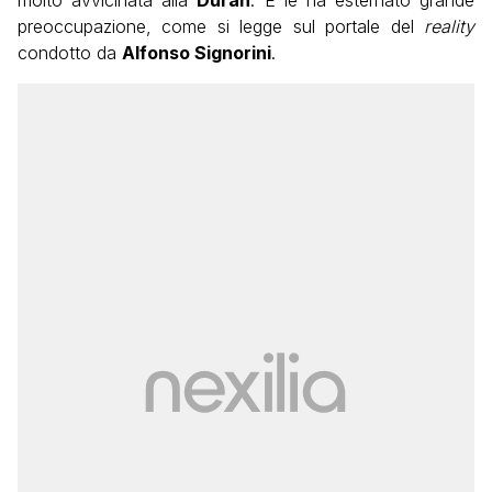
molto avvicinata alla
Duran
. E le ha esternato grande
preoccupazione, come si legge sul portale del
reality
condotto da
Alfonso Signorini
.