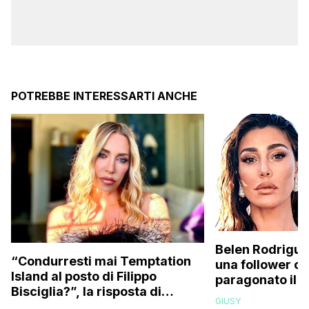
POTREBBE INTERESSARTI ANCHE
Belen Rodrigue
“Condurresti mai Temptation
una follower c
Island al posto di Filippo
paragonato il 
Bisciglia?”, la risposta di
compagno all’e
GIUSY
Karina Cascella: “Andrei di