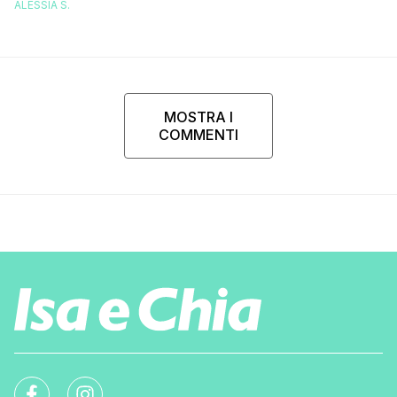
Stefano De Mar
ALESSIA S.
corsa, l’unico problema è
che…”
MOSTRA I
COMMENTI