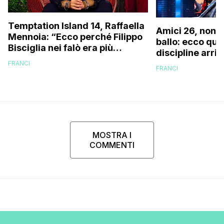
Temptation Island 14, Raffaella
Amici 26, non s
Mennoia: “Ecco perché Filippo
ballo: ecco qua
Bisciglia nei falò era più
discipline arri
coinvolto del solito”
scuola!
FRANCI
FRANCI
MOSTRA I
COMMENTI