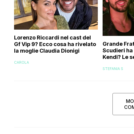
Lorenzo Riccardi nel cast del
Grande Frat
Gf Vip 9? Ecco cosa ha rivelato
Scudieri ha
la moglie Claudia Dionigi
Kendi? Le s
CAROLA
replica dell
STEFANIA S
MO
CO