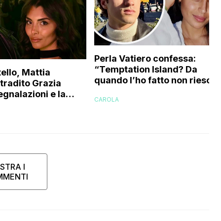
Perla Vatiero confessa:
“Temptation Island? Da
ello, Mattia
quando l’ho fatto non riesco 
 tradito Grazia
a guardarlo perché…”
egnalazioni e la
CAROLA
’ex gieffina
STRA I
MMENTI