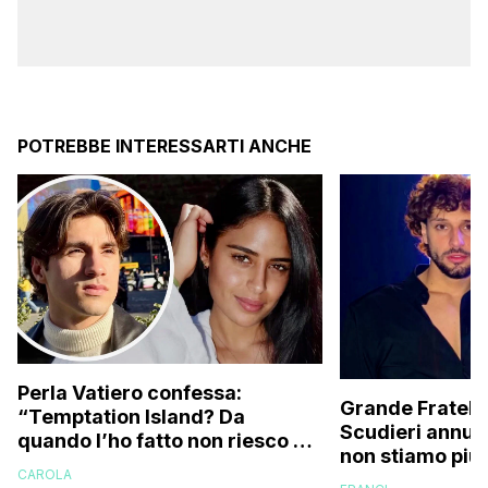
POTREBBE INTERESSARTI ANCHE
Perla Vatiero confessa:
Grande Fratello
“Temptation Island? Da
Scudieri annunc
quando l’ho fatto non riesco più
non stiamo più 
a guardarlo perché…”
CAROLA
cose non stava