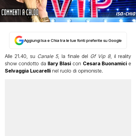
Aggiungi Isa e Chia tra le tue fonti preferite su Google
Alle 21.40, su
Canale 5
, la finale del
Gf Vip 8
, il reality
show condotto da
Ilary Blasi
con
Cesara Buonamici
e
Selvaggia Lucarelli
nel ruolo di opinioniste.