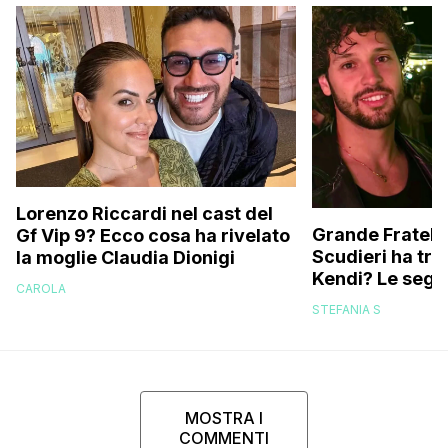
Lorenzo Riccardi nel cast del
Grande Fratello
Gf Vip 9? Ecco cosa ha rivelato
Scudieri ha tra
la moglie Claudia Dionigi
Kendi? Le segna
CAROLA
replica dell’ex 
STEFANIA S
MOSTRA I
COMMENTI