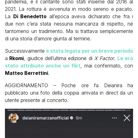
pandemia, e il cantante sono stati insieme dal 2018 al
2021. La rottura è avvenuta in modo sereno e pacato.
La
Di Benedetto
all’epoca aveva dichiarato che fra i
due non c’era stata nessuna mancanza di rispetto, né
tantomeno un tradimento. Ma si trattava semplicemente
di una storia d’amore giunta al termine.
Successivamente
è stata legata per un breve periodo
a
Rkomi
, giudice dell’ultima edizione di
X Factor
.
Le era
stato attribuito anche un flirt
, mai confermato, con
Matteo Berrettini
.
AGGIORNAMENTO – Poche ore fa Deianira ha
pubblicato una foto della coppia arrivata in direct da un
utente presente al concerto.