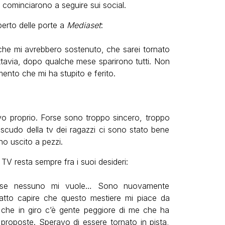
mi cominciarono a seguire sui social.
perto delle porte a
Mediaset
:
he mi avrebbero sostenuto, che sarei tornato
ttavia, dopo qualche mese sparirono tutti. Non
ento che mi ha stupito e ferito.
vo proprio. Forse sono troppo sincero, troppo
 scudo della tv dei ragazzi ci sono stato bene
o uscito a pezzi.
TV resta sempre fra i suoi desideri:
 se nessuno mi vuole… Sono nuovamente
fatto capire che questo mestiere mi piace da
o che in giro c’è gente peggiore di me che ha
 proposte. Speravo di essere tornato in pista,