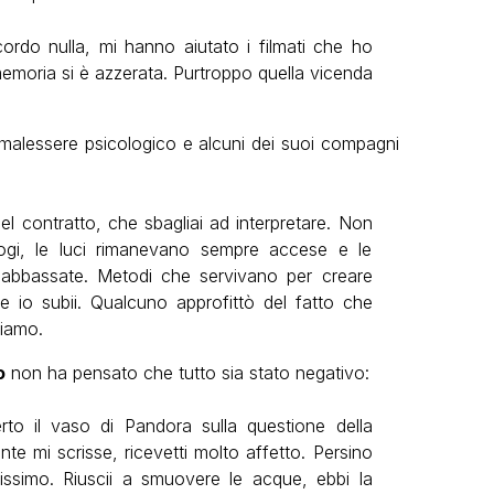
rdo nulla, mi hanno aiutato i filmati che ho
 memoria si è azzerata. Purtroppo quella vicenda
 malessere psicologico e alcuni dei suoi compagni
el contratto, che sbagliai ad interpretare. Non
logi, le luci rimanevano sempre accese e le
 abbassate. Metodi che servivano per creare
 io subii. Qualcuno approfittò del fatto che
piamo.
o
non ha pensato che tutto sia stato negativo:
rto il vaso di Pandora sulla questione della
te mi scrisse, ricevetti molto affetto. Persino
issimo. Riuscii a smuovere le acque, ebbi la