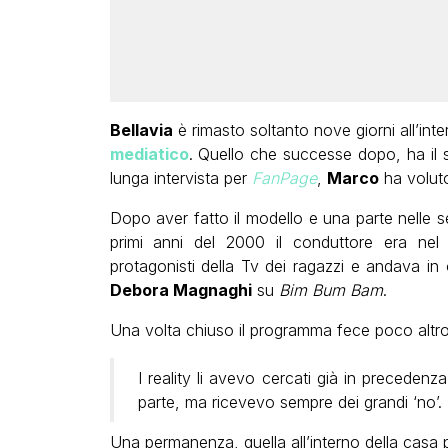
Bellavia
è rimasto soltanto nove giorni all’int
mediatico
. Quello che successe dopo, ha il 
lunga intervista per
FanPage
,
Marco
ha volut
Dopo aver fatto il modello e una parte nelle s
primi anni del 2000 il conduttore era n
protagonisti della Tv dei ragazzi e andava i
Debora Magnaghi
su
Bim Bum Bam
.
Una volta chiuso il programma fece poco altro, 
I reality li avevo cercati già in precedenza,
parte, ma ricevevo sempre dei grandi ‘no’. 
Una permanenza, quella all’interno della casa p