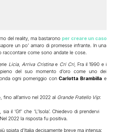
erno del reality, ma bastarono
per creare un caso
sapore un po’ amaro di promesse infrante. In una
o raccontare come sono andate le cose.
erie
Licia
,
Arriva Cristina
e
Cri Cri
, Fra il 1990 e i
el pieno del suo momento d’oro come uno dei
n onda ogni pomeriggio con
Carlotta Brambilla
e
fino all’arrivo nel 2022 al
Grande Fratello Vip
:
 sia il ‘Gf’ che ‘L’Isola’. Chiedevo di prendervi
Nel 2022 la risposta fu positiva.
iù spiata d’Italia decisamente breve ma intensa: