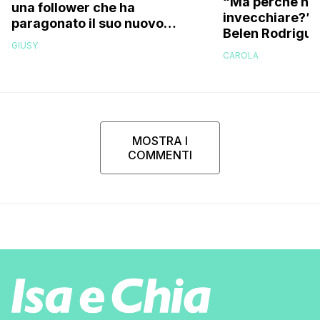
“Ma perché hai
una follower che ha
invecchiare?”: l
paragonato il suo nuovo
Belen Rodriguez
compagno all’ex marito
GIUSY
Stefano De Martino
CAROLA
MOSTRA I
COMMENTI