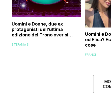
Uomini e Donne, due ex
protagonisti dell’ultima
Uomini e Don
edizione del Trono over si
ed Elisa? E
stanno frequentando fuori dal
cose
STEFANIA S
programma: ecco chi sono
FRANCI
MO
CO