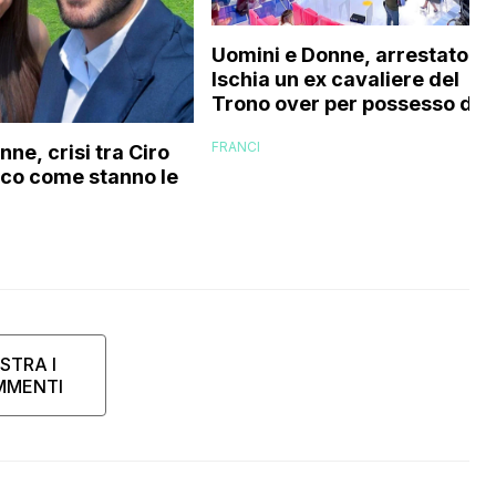
Uomini e Donne, arrestato a
Ischia un ex cavaliere del
Trono over per possesso di
documenti falsi e truffa
FRANCI
ne, crisi tra Ciro
cco come stanno le
STRA I
MMENTI