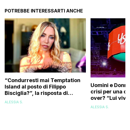
POTREBBE INTERESSARTI ANCHE
“Condurresti mai Temptation
Uomini e Donne,
Island al posto di Filippo
crisi per una c
Bisciglia?”, la risposta di
over? “Lui vive
Karina Cascella: “Andrei di
ALESSIA S.
corsa, l’unico problema è
ALESSIA S.
che…”