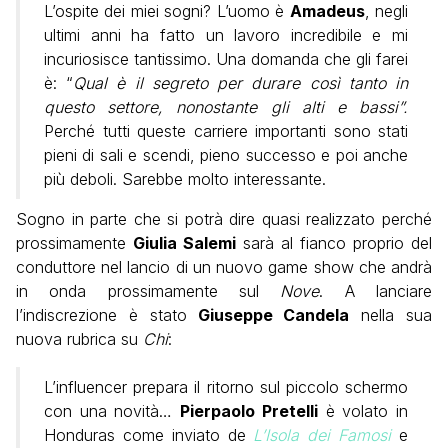
L’ospite dei miei sogni? L’uomo è
Amadeus
, negli
ultimi anni ha fatto un lavoro incredibile e mi
incuriosisce tantissimo. Una domanda che gli farei
è: “
Qual è il segreto per durare così tanto in
questo settore, nonostante gli alti e bassi”.
Perché tutti queste carriere importanti sono stati
pieni di sali e scendi, pieno successo e poi anche
più deboli. Sarebbe molto interessante.
Sogno in parte che si potrà dire quasi realizzato perché
prossimamente
Giulia Salemi
sarà al fianco proprio del
conduttore nel lancio di un nuovo game show che andrà
in onda prossimamente sul
Nove
. A lanciare
l’indiscrezione è stato
Giuseppe Candela
nella sua
nuova rubrica su
Chi
:
L’influencer prepara il ritorno sul piccolo schermo
con una novità…
Pierpaolo Pretelli
è volato in
Honduras come inviato de
L’Isola dei Famosi
e