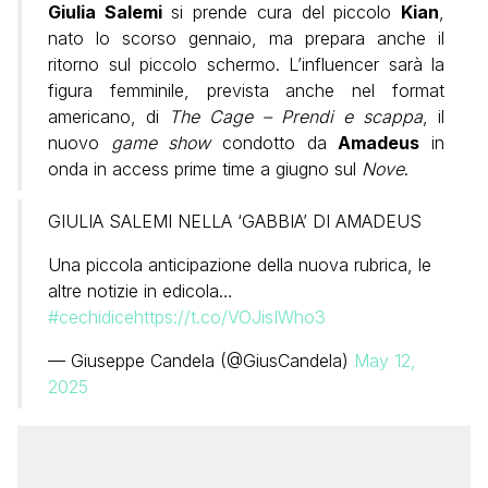
Giulia Salemi
si prende cura del piccolo
Kian
,
nato lo scorso gennaio, ma prepara anche il
ritorno sul piccolo schermo. L’influencer sarà la
figura femminile, prevista anche nel format
americano, di
The Cage – Prendi e scappa
, il
nuovo
game show
condotto da
Amadeus
in
onda in access prime time a giugno sul
Nove
.
GIULIA SALEMI NELLA ‘GABBIA’ DI AMADEUS
Una piccola anticipazione della nuova rubrica, le
altre notizie in edicola…
#cechidice
https://t.co/VOJisIWho3
— Giuseppe Candela (@GiusCandela)
May 12,
2025