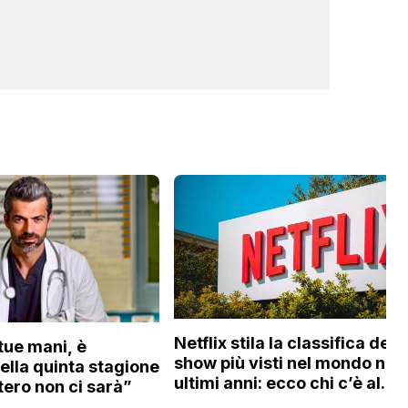
Netflix stila la classifica degl
tue mani, è
show più visti nel mondo negl
Nella quinta stagione
ultimi anni: ecco chi c’è al
ero non ci sarà”
primo posto