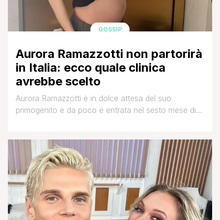
GOSSIP
Aurora Ramazzotti non partorirà
in Italia: ecco quale clinica
avrebbe scelto
Aurora Ramazzotti è in dolce attesa del suo
primogenito e da poco è entrata nel sesto mese di
gestazione. Il lieto evento è ancora lontano, ma la
figlia di Michelle Hunziker ha già scelto dove
partorirà e non sarà in Italia. Secondo il settimanale
Chi, Aurora darà alla luce il suo bimbo in Svizzera
precisamente nella [']