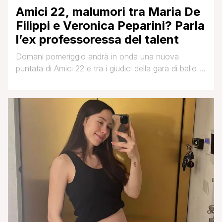
Amici 22, malumori tra Maria De
Filippi e Veronica Peparini? Parla
l’ex professoressa del talent
Domani pomeriggio andrà in onda una nuova
puntata di Amici 22 e tra i giudici della gara di ballo ci
sarà un'ex professoressa del programma: Veronica
Peparini. La coreografa, dopo l'edizione numero 21
del talent show, non fa più parte del corpo docenti
di danza e al suo posto è arrivato Emmanuel Lo.
Dopo la [']