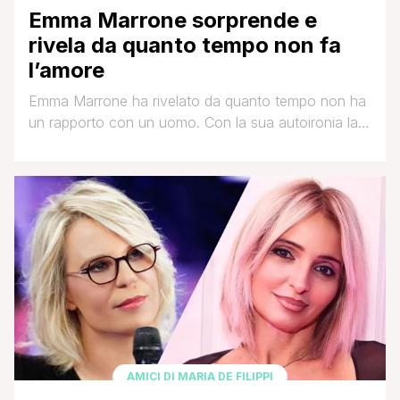
Emma Marrone sorprende e
rivela da quanto tempo non fa
l’amore
Emma Marrone ha rivelato da quanto tempo non ha
un rapporto con un uomo. Con la sua autoironia la
cantante ha risposto ha delle domande 'sbagliate'
sul suo profilo Instagram e tra quelle arrivate ne ha
scelte cinque, tra cui una molto intima. Un suo
follower le ha chiesto: 'Ultima volta che hai fatto
l'amore?' [']
AMICI DI MARIA DE FILIPPI