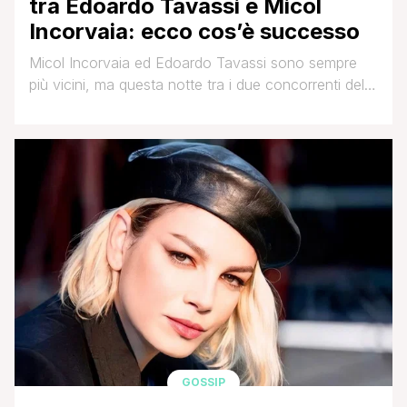
tra Edoardo Tavassi e Micol
Incorvaia: ecco cos’è successo
Micol Incorvaia ed Edoardo Tavassi sono sempre
più vicini, ma questa notte tra i due concorrenti del
Gf Vip 7 c'è stato un litigio. Il tutto è partito dal fatto
che Tavassi insieme a Milena Miconi, Antonella
Fiordelisi ed Edoardo Donnamaria parlavano di Micol
che, di nascosto, li ha ascoltati. Antonella non è
stata molto [']
GOSSIP