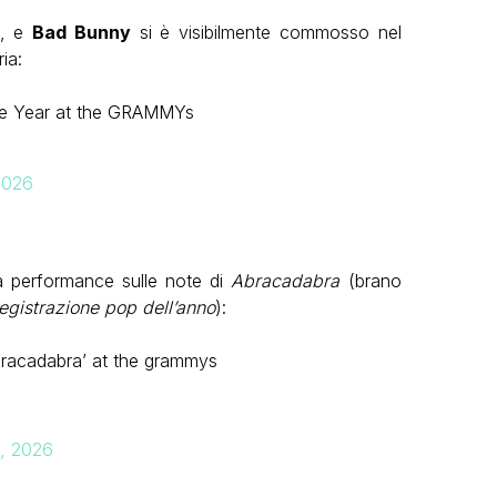
, e
Bad Bunny
si è visibilmente commosso nel
ia:
the Year at the GRAMMYs
2026
ua performance sulle note di
Abracadabra
(brano
registrazione pop dell’anno
):
bracadabra’ at the grammys
2, 2026