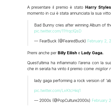
A presentare il premio è stato
Harry Styles
momento in cui è stata annunciata la sua vittor
Bad Bunny cries after winning Album of 
pic.twitter.com/11YrqclQsD
— FearBuck (@FearedBuck)
February 2, 
Premi anche per
Billy Eilish
e
Lady Gaga.
Quest’ultima ha infiammato l’arena con la s
che in serata ha vinto il premio come
miglior 
lady gaga performing a rock version of ‘a
pic.twitter.com/LxKtcHiiq1
— 2000s (@PopCulture2000s)
February 