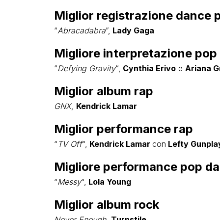
Miglior registrazione dance 
“
Abracadabra
”,
Lady Gaga
Migliore interpretazione pop
“
Defying Gravity
“,
Cynthia Erivo
e
Ariana G
Miglior album rap
GNX
,
Kendrick Lamar
Miglior performance rap
“
TV Off
“,
Kendrick Lamar
con
Lefty Gunpla
Migliore performance pop da 
“
Messy
“,
Lola Young
Miglior album rock
Never Enough
,
Turnstile