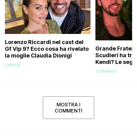
Lorenzo Riccardi nel cast del
Grande Fratello
Gf Vip 9? Ecco cosa ha rivelato
Scudieri ha tra
la moglie Claudia Dionigi
Kendi? Le segna
CAROLA
replica dell’ex 
STEFANIA S
MOSTRA I
COMMENTI