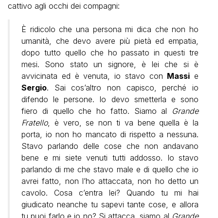
cattivo agli occhi dei compagni:
È ridicolo che una persona mi dica che non ho
umanità, che devo avere più pietà ed empatia,
dopo tutto quello che ho passato in questi tre
mesi. Sono stato un signore, è lei che si è
avvicinata ed è venuta, io stavo con
Massi
e
Sergio
. Sai cos’altro non capisco, perché io
difendo le persone. Io devo smetterla e sono
fiero di quello che ho fatto. Siamo al
Grande
Fratello
, è vero, se non ti va bene quella è la
porta, io non ho mancato di rispetto a nessuna.
Stavo parlando delle cose che non andavano
bene e mi siete venuti tutti addosso. Io stavo
parlando di me che stavo male e di quello che io
avrei fatto, non l’ho attaccata, non ho detto un
cavolo. Cosa c’entra lei? Quando tu mi hai
giudicato neanche tu sapevi tante cose, e allora
tu puoi farlo e io no? Si attacca, siamo al
Grande