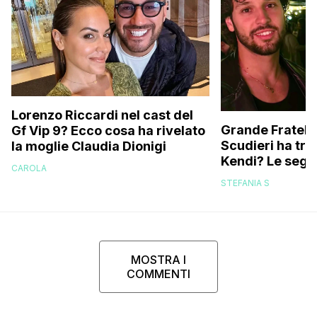
Lorenzo Riccardi nel cast del
Grande Fratello
Gf Vip 9? Ecco cosa ha rivelato
Scudieri ha tra
la moglie Claudia Dionigi
Kendi? Le segna
CAROLA
replica dell’ex 
STEFANIA S
MOSTRA I
COMMENTI