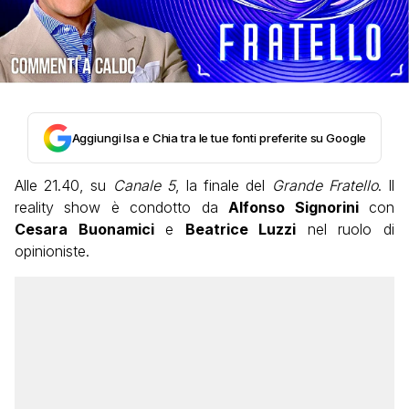
Aggiungi Isa e Chia tra le tue fonti preferite su Google
Alle 21.40, su
Canale 5
, la finale del
Grande Fratello
. Il
reality show è condotto da
Alfonso Signorini
con
Cesara Buonamici
e
Beatrice Luzzi
nel ruolo di
opinioniste.