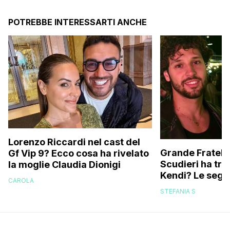
POTREBBE INTERESSARTI ANCHE
Lorenzo Riccardi nel cast del
Grande Fratello
Gf Vip 9? Ecco cosa ha rivelato
Scudieri ha tra
la moglie Claudia Dionigi
Kendi? Le segna
CAROLA
replica dell’ex 
STEFANIA S