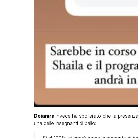
Deianira
invece ha spoilerato che la presenza
una delle insegnanti di ballo:
Sì al 100% ci andrà come insegnante di bal