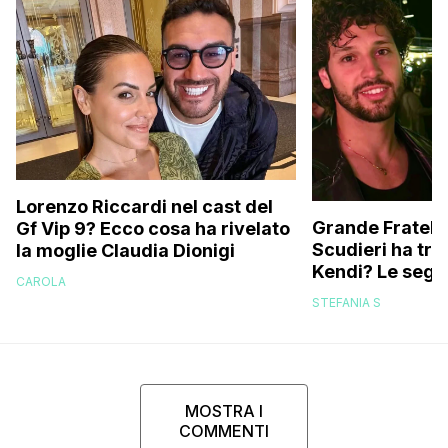
Lorenzo Riccardi nel cast del
Grande Fratello
Gf Vip 9? Ecco cosa ha rivelato
Scudieri ha tra
la moglie Claudia Dionigi
Kendi? Le segna
CAROLA
replica dell’ex 
STEFANIA S
MOSTRA I
COMMENTI